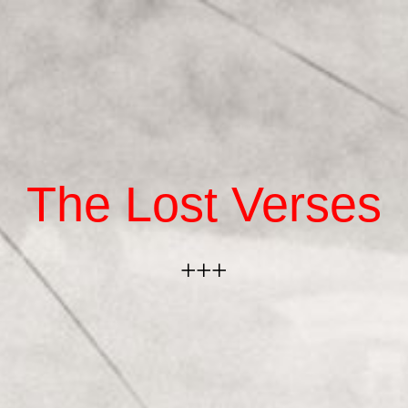
Startseite
Die Band
The Los
t Verses
Musik
Text + Musik
+++
Kontakt